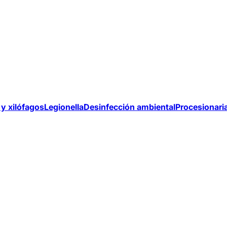
y xilófagos
Legionella
Desinfección ambiental
Procesionari