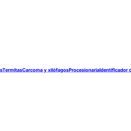
s
Termitas
Carcoma y xilófagos
Procesionaria
Identificador 