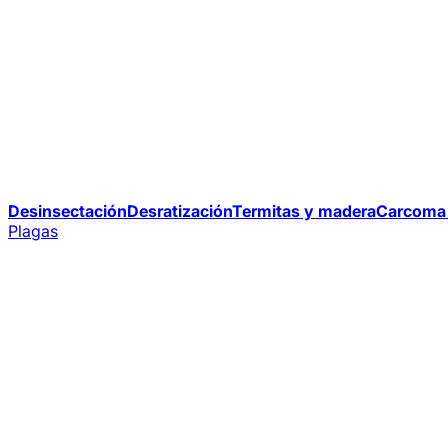
Desinsectación
Desratización
Termitas y madera
Carcoma 
Plagas