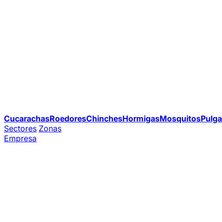
Cucarachas
Roedores
Chinches
Hormigas
Mosquitos
Pulga
Sectores
Zonas
Empresa