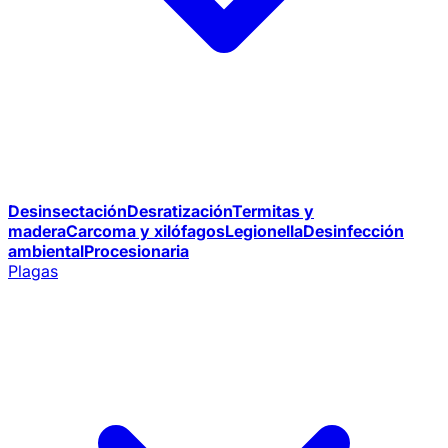
Desinsectación
Desratización
Termitas y
madera
Carcoma y xilófagos
Legionella
Desinfección
ambiental
Procesionaria
Plagas