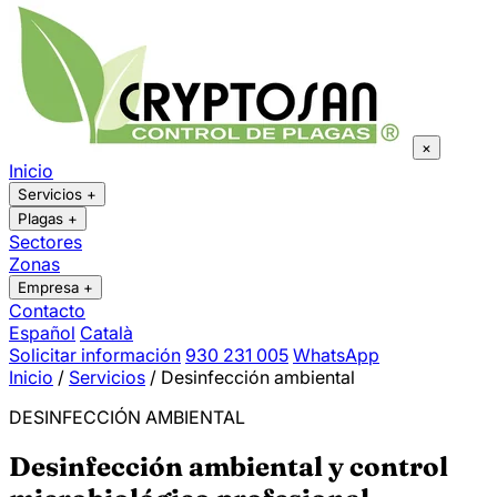
×
Inicio
Servicios
+
Plagas
+
Sectores
Zonas
Empresa
+
Contacto
Español
Català
Solicitar información
930 231 005
WhatsApp
Inicio
/
Servicios
/
Desinfección ambiental
DESINFECCIÓN AMBIENTAL
Desinfección ambiental y control