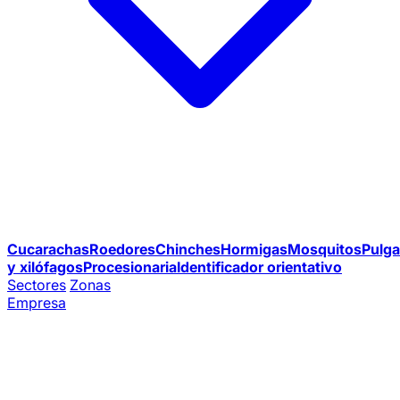
Cucarachas
Roedores
Chinches
Hormigas
Mosquitos
Pulga
y xilófagos
Procesionaria
Identificador orientativo
Sectores
Zonas
Empresa