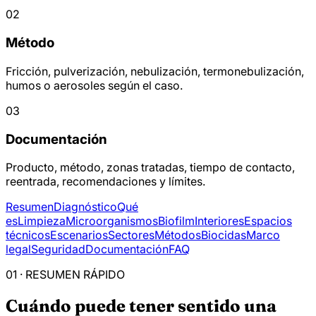
02
Método
Fricción, pulverización, nebulización, termonebulización,
humos o aerosoles según el caso.
03
Documentación
Producto, método, zonas tratadas, tiempo de contacto,
reentrada, recomendaciones y límites.
Resumen
Diagnóstico
Qué
es
Limpieza
Microorganismos
Biofilm
Interiores
Espacios
técnicos
Escenarios
Sectores
Métodos
Biocidas
Marco
legal
Seguridad
Documentación
FAQ
01 · RESUMEN RÁPIDO
Cuándo puede tener sentido una