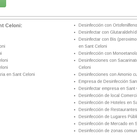
Desinfección con Ortofenilfeno
t Celoni:
Desinfectar con Glutaraldehíd
Desinfectar con Bis (peroximon
oni
en Sant Celoni
i
Desinfección con Monoetanol
loni
Desinfecciones con Sacarinato
loni
Celoni
ria en Sant Celoni
Desinfecciones con Amonio cu
Empresa de Desinfección Sani
Desinfectar empresa en Sant 
Desinfección de local Comerci
Desinfección de Hoteles en S
Desinfección de Restaurantes
Desinfección de Lugares Públ
Desinfección de Mercado en S
Desinfección de zonas comun