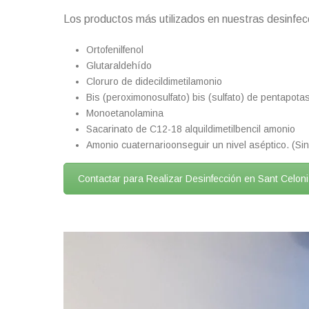
Los productos más utilizados en nuestras desinfecc
Ortofenilfenol
Glutaraldehído
Cloruro de didecildimetilamonio
Bis (peroximonosulfato) bis (sulfato) de pentapotasi
Monoetanolamina
Sacarinato de C12-18 alquildimetilbencil amonio
Amonio cuaternarioonseguir un nivel aséptico. (Sin
Contactar para Realizar Desinfección en Sant Celoni