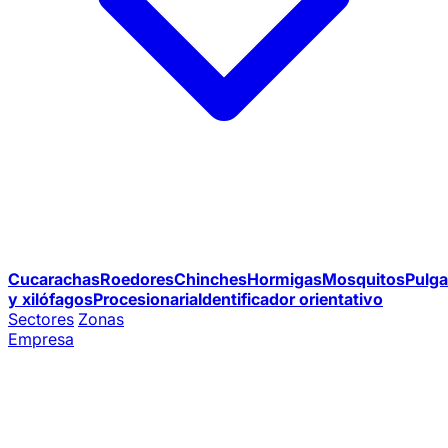
Cucarachas
Roedores
Chinches
Hormigas
Mosquitos
Pulga
y xilófagos
Procesionaria
Identificador orientativo
Sectores
Zonas
Empresa