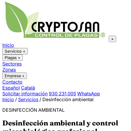
×
Inicio
Servicios
+
Plagas
+
Sectores
Zonas
Empresa
+
Contacto
Español
Català
Solicitar información
930 231 005
WhatsApp
Inicio
/
Servicios
/
Desinfección ambiental
DESINFECCIÓN AMBIENTAL
Desinfección ambiental y control