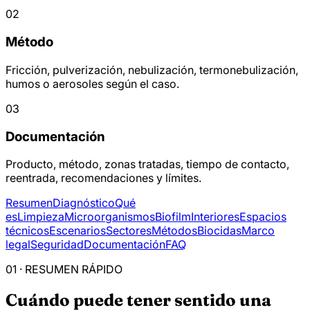
02
Método
Fricción, pulverización, nebulización, termonebulización,
humos o aerosoles según el caso.
03
Documentación
Producto, método, zonas tratadas, tiempo de contacto,
reentrada, recomendaciones y límites.
Resumen
Diagnóstico
Qué
es
Limpieza
Microorganismos
Biofilm
Interiores
Espacios
técnicos
Escenarios
Sectores
Métodos
Biocidas
Marco
legal
Seguridad
Documentación
FAQ
01 · RESUMEN RÁPIDO
Cuándo puede tener sentido una