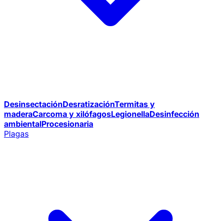
Desinsectación
Desratización
Termitas y
madera
Carcoma y xilófagos
Legionella
Desinfección
ambiental
Procesionaria
Plagas