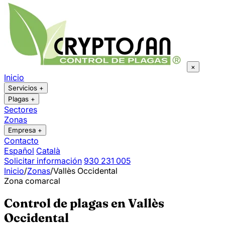
×
Inicio
Servicios
+
Plagas
+
Sectores
Zonas
Empresa
+
Contacto
Español
Català
Solicitar información
930 231 005
Inicio
/
Zonas
/
Vallès Occidental
Zona comarcal
Control de plagas en Vallès
Occidental