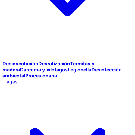
Desinsectación
Desratización
Termitas y
madera
Carcoma y xilófagos
Legionella
Desinfección
ambiental
Procesionaria
Plagas