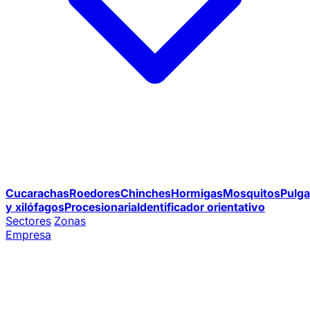
Cucarachas
Roedores
Chinches
Hormigas
Mosquitos
Pulga
y xilófagos
Procesionaria
Identificador orientativo
Sectores
Zonas
Empresa