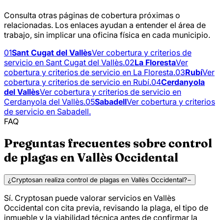
Consulta otras páginas de cobertura próximas o
relacionadas. Los enlaces ayudan a entender el área de
trabajo, sin implicar una oficina física en cada municipio.
01
Sant Cugat del Vallès
Ver cobertura y criterios de
servicio en Sant Cugat del Vallès.
02
La Floresta
Ver
cobertura y criterios de servicio en La Floresta.
03
Rubí
Ver
cobertura y criterios de servicio en Rubí.
04
Cerdanyola
del Vallès
Ver cobertura y criterios de servicio en
Cerdanyola del Vallès.
05
Sabadell
Ver cobertura y criterios
de servicio en Sabadell.
FAQ
Preguntas frecuentes sobre control
de plagas en Vallès Occidental
¿Cryptosan realiza control de plagas en Vallès Occidental?
−
Sí. Cryptosan puede valorar servicios en Vallès
Occidental con cita previa, revisando la plaga, el tipo de
inmueble y la viabilidad técnica antes de confirmar la