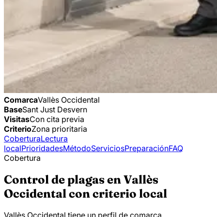
Comarca
Vallès Occidental
Base
Sant Just Desvern
Visitas
Con cita previa
Criterio
Zona prioritaria
Cobertura
Lectura
local
Prioridades
Método
Servicios
Preparación
FAQ
Cobertura
Control de plagas en Vallès
Occidental con criterio local
Vallès Occidental tiene un perfil de comarca