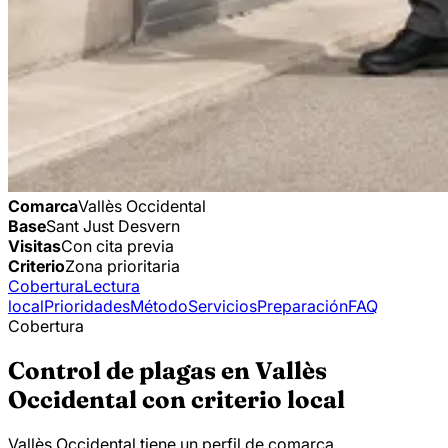
Comarca
Vallès Occidental
Base
Sant Just Desvern
Visitas
Con cita previa
Criterio
Zona prioritaria
Cobertura
Lectura
local
Prioridades
Método
Servicios
Preparación
FAQ
Cobertura
Control de plagas en Vallès
Occidental con criterio local
Vallès Occidental tiene un perfil de comarca