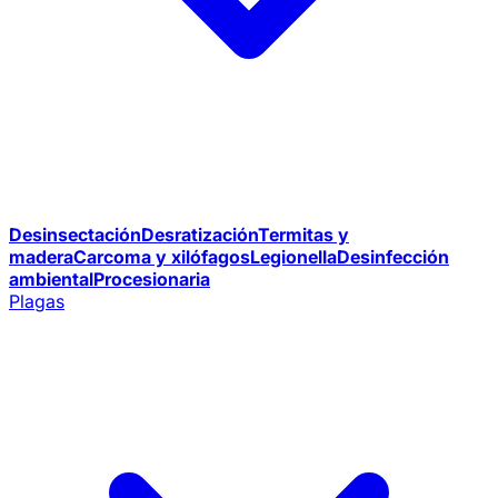
Desinsectación
Desratización
Termitas y
madera
Carcoma y xilófagos
Legionella
Desinfección
ambiental
Procesionaria
Plagas