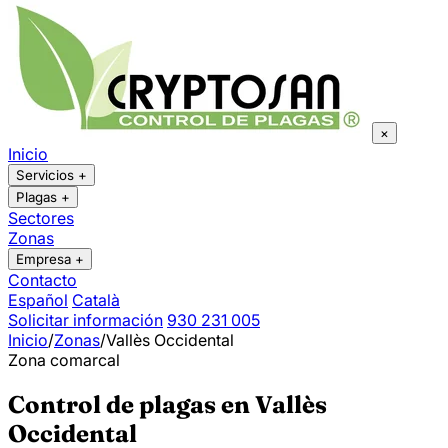
×
Inicio
Servicios
+
Plagas
+
Sectores
Zonas
Empresa
+
Contacto
Español
Català
Solicitar información
930 231 005
Inicio
/
Zonas
/
Vallès Occidental
Zona comarcal
Control de plagas en Vallès
Occidental