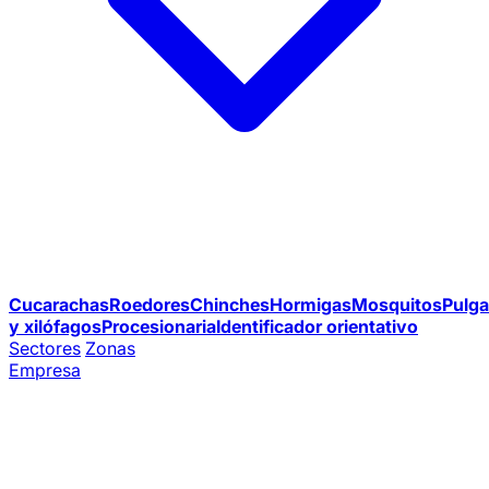
Cucarachas
Roedores
Chinches
Hormigas
Mosquitos
Pulga
y xilófagos
Procesionaria
Identificador orientativo
Sectores
Zonas
Empresa