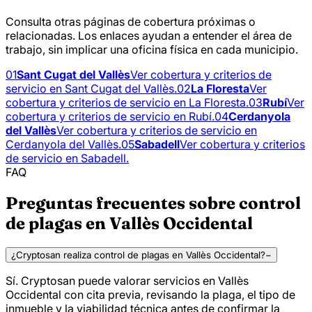
Consulta otras páginas de cobertura próximas o
relacionadas. Los enlaces ayudan a entender el área de
trabajo, sin implicar una oficina física en cada municipio.
01
Sant Cugat del Vallès
Ver cobertura y criterios de
servicio en Sant Cugat del Vallès.
02
La Floresta
Ver
cobertura y criterios de servicio en La Floresta.
03
Rubí
Ver
cobertura y criterios de servicio en Rubí.
04
Cerdanyola
del Vallès
Ver cobertura y criterios de servicio en
Cerdanyola del Vallès.
05
Sabadell
Ver cobertura y criterios
de servicio en Sabadell.
FAQ
Preguntas frecuentes sobre control
de plagas en Vallès Occidental
¿Cryptosan realiza control de plagas en Vallès Occidental?
−
Sí. Cryptosan puede valorar servicios en Vallès
Occidental con cita previa, revisando la plaga, el tipo de
inmueble y la viabilidad técnica antes de confirmar la